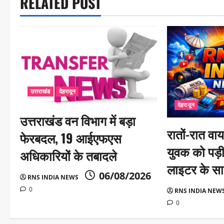
RELATED POST
v
i
g
a
t
i
उत्तराखंड
देहरादून
देहरादून
o
उत्तराखंड वन विभाग में बड़ा
n
रातों-रात वा
फेरबदल, 19 आईएफएस
युवक को पड़ी
अधिकारियों के तबादले
लाइटर के सा
06/08/2026
RNS INDIA NEWS
0
RNS INDIA NEW
0