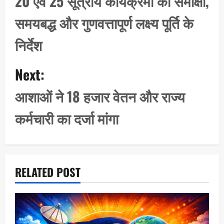
20 एवं 25 सूत्रीय कार्यक्रमों की समीक्षा,
t
समयबद्ध और गुणवत्तापूर्ण लक्ष्य पूर्ति के
n
a
निर्देश
v
i
Next:
g
आशाओं ने 18 हजार वेतन और राज्य
a
t
कर्मचारी का दर्जा मांगा
i
o
n
RELATED POST