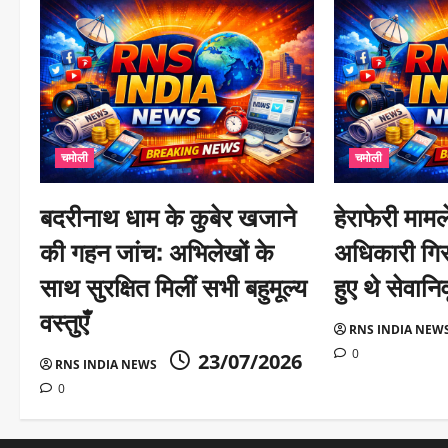
g
a
t
i
चमोली
चमोली
o
n
बदरीनाथ धाम के कुबेर खजाने
हेराफेरी मामले 
की गहन जांच: अभिलेखों के
अधिकारी गिर
साथ सुरक्षित मिलीं सभी बहुमूल्य
हुए थे सेवानिवृ
वस्तुएँ
RNS INDIA NEW
0
23/07/2026
RNS INDIA NEWS
0