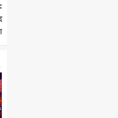
:
द
ा