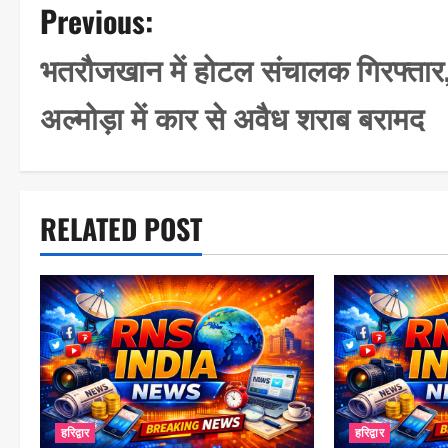
P
Previous:
o
भतरौजखान में होटल संचालक गिरफ्तार
s
अल्मोड़ा में कार से अवैध शराब बरामद
t
n
a
RELATED POST
v
i
g
a
t
i
हरिद्वार
हरिद्वार
o