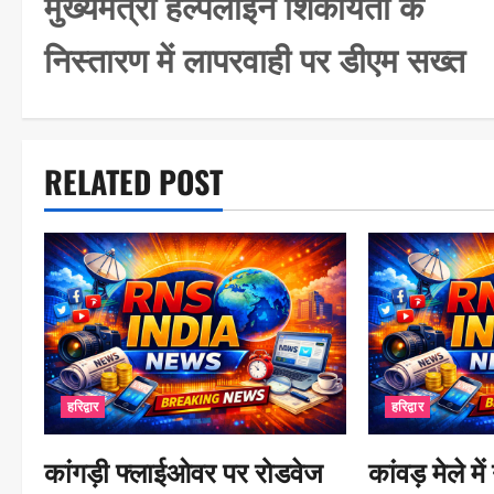
मुख्यमंत्री हेल्पलाइन शिकायतों के
s
निस्तारण में लापरवाही पर डीएम सख्त
t
n
a
RELATED POST
v
i
g
a
t
i
हरिद्वार
हरिद्वार
o
n
कांगड़ी फ्लाईओवर पर रोडवेज
कांवड़ मेले 