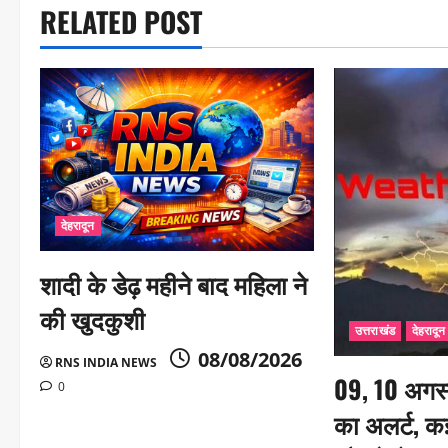
RELATED POST
v
i
g
a
t
i
देहरादून
o
n
शादी के डेढ़ महीने बाद महिला ने
की खुदकुशी
उत्तराखंड
देहरादून
08/08/2026
RNS INDIA NEWS
09, 10 अगस्
0
का अलर्ट, कई