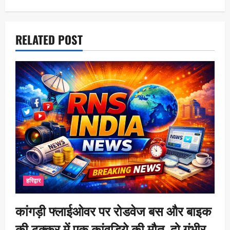
t
i
o
RELATED POST
n
हरिद्वार
कांगड़ी फ्लाईओवर पर रोडवेज बस और बाइक
की टक्कर में एक कांवड़िये की मौत, दो गंभीर