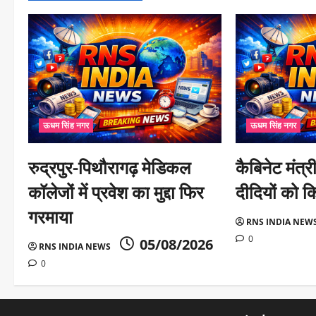
a
t
i
o
n
ऊधम सिंह नगर
ऊधम सिंह नगर
रुद्रपुर-पिथौरागढ़ मेडिकल
कैबिनेट मंत्
कॉलेजों में प्रवेश का मुद्दा फिर
दीदियों को क
गरमाया
RNS INDIA NEW
0
05/08/2026
RNS INDIA NEWS
0