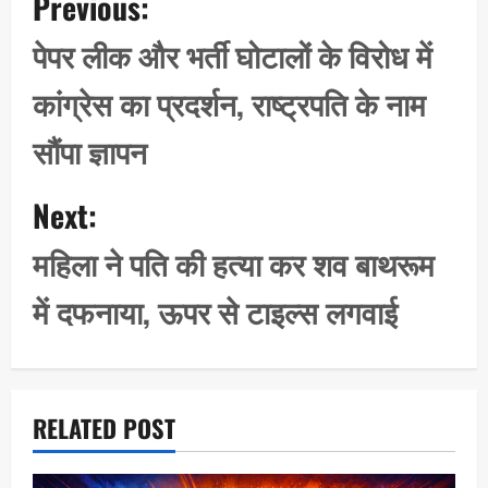
Previous:
o
s
पेपर लीक और भर्ती घोटालों के विरोध में
t
कांग्रेस का प्रदर्शन, राष्ट्रपति के नाम
n
a
सौंपा ज्ञापन
v
i
Next:
g
महिला ने पति की हत्या कर शव बाथरूम
a
t
में दफनाया, ऊपर से टाइल्स लगवाई
i
o
n
RELATED POST