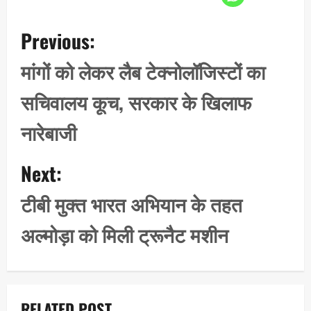
P
Previous:
o
s
मांगों को लेकर लैब टेक्नोलॉजिस्टों का
t
सचिवालय कूच, सरकार के खिलाफ
n
a
नारेबाजी
v
i
Next:
g
टीबी मुक्त भारत अभियान के तहत
a
t
अल्मोड़ा को मिली ट्रूनैट मशीन
i
o
n
RELATED POST