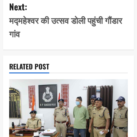
Next:
v
i
मद्महेश्वर की उत्सव डोली पहुंची गौंडार
g
गांव
a
t
i
o
RELATED POST
n