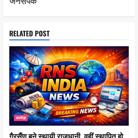
जनसंपर्क
o
n
RELATED POST
अल्मोड़ा
गैरसैंण बने स्थायी राजधानी, वहीं स्थापित हो