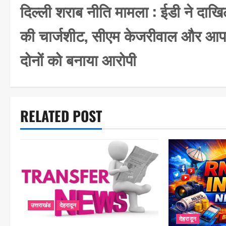
o
दिल्ली शराब नीति मामला : ईडी ने दाख
s
की चार्जशीट, सीएम केजरीवाल और आप
t
n
दोनों को बनाया आरोपी
a
v
i
RELATED POST
g
a
t
i
o
उत्तराखंड
देहरादून
n
देहरादून