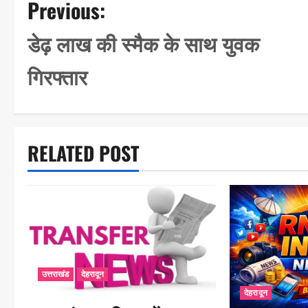
P
Previous:
o
डेढ़ लाख की स्मैक के साथ युवक
s
गिरफ्तार
t
n
a
RELATED POST
v
i
g
a
t
i
उत्तराखंड
देहरादून
देहरादून
o