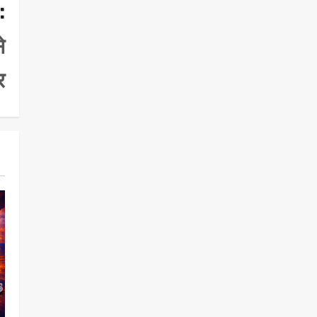
:
े
र