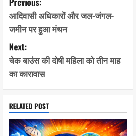
Previous:
o
s
आदिवासी अधिकारों और जल-जंगल-
t
जमीन पर हुआ मंथन
n
a
Next:
v
i
चेक बाउंस की दोषी महिला को तीन माह
g
का कारावास
a
t
i
o
RELATED POST
n