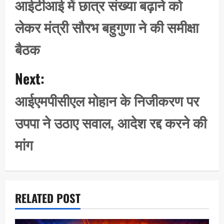
s
आईटीआई में छात्र संख्या बढ़ाने को
t
लेकर मंत्री सौरभ बहुगुणा ने की समीक्षा
n
a
बैठक
v
i
Next:
g
आईएमपीसीएल मोहान के निजीकरण पर
a
t
उपपा ने उठाए सवाल, आदेश रद्द करने की
i
मांग
o
n
RELATED POST