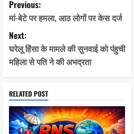
Previous:
o
s
मां-बेटे पर हमला, आठ लोगों पर केस दर्ज
t
n
Next:
a
घरेलू हिंसा के मामले की सुनवाई को पंहुची
v
i
महिला से पति ने की अभद्रता
g
a
t
i
RELATED POST
o
n