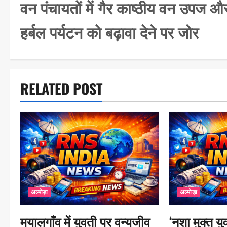
वन पंचायतों में गैर काष्ठीय वन उपज औ
s
हर्बल पर्यटन को बढ़ावा देने पर जोर
t
n
a
RELATED POST
v
i
g
a
t
i
अल्मोड़ा
अल्मोड़ा
o
n
मयालगाँव में युवती पर वन्यजीव
‘नशा मुक्त 