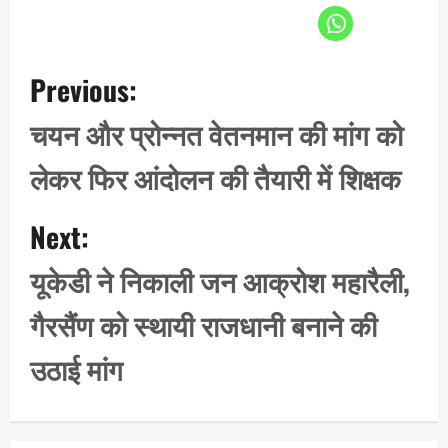
P
Previous:
o
s
चयन और प्रोन्नत वेतनमान की मांग को
t
लेकर फिर आंदोलन की तैयारी में शिक्षक
n
a
Next:
v
i
यूकेडी ने निकाली जन आक्रोश महारैली,
g
गैरसैंण को स्थायी राजधानी बनाने की
a
t
उठाई मांग
i
o
n