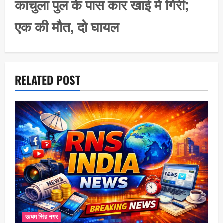
कांचुला पुल के पास कार खाई में गिरी;
g
एक की मौत, दो घायल
a
t
i
o
RELATED POST
n
ऊधम सिंह नगर