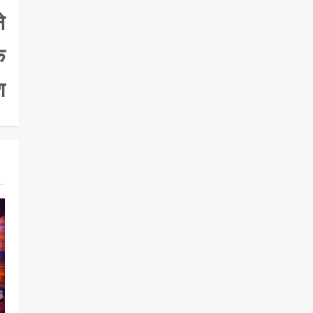
े
े
श