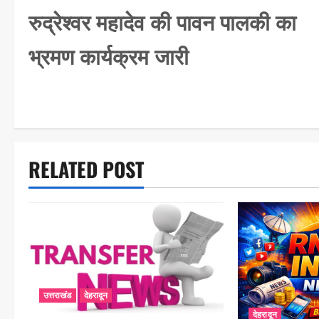
o
रुद्रेश्वर महादेव की पावन पालकी का
s
भ्रमण कार्यक्रम जारी
t
n
a
v
i
RELATED POST
g
a
t
i
o
उत्तराखंड
देहरादून
n
देहरादून