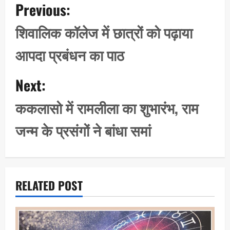
Previous:
o
s
शिवालिक कॉलेज में छात्रों को पढ़ाया
t
आपदा प्रबंधन का पाठ
n
a
Next:
v
i
ककलासो में रामलीला का शुभारंभ, राम
g
जन्म के प्रसंगों ने बांधा समां
a
t
i
o
RELATED POST
n