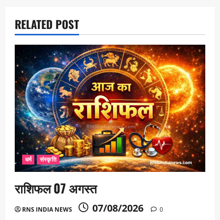
i
o
RELATED POST
n
धर्म
संस्कृति
राशिफल 07 अगस्त
07/08/2026
RNS INDIA NEWS
0