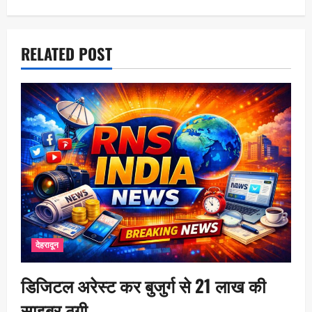
a
t
i
RELATED POST
o
n
देहरादून
डिजिटल अरेस्ट कर बुजुर्ग से 21 लाख की
साइबर ठगी