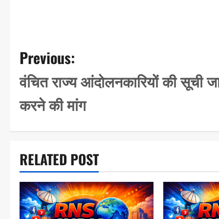
P
Previous:
o
वंचित राज्य आंदोलनकारियों की सूची ज
s
करने की मांग
t
n
a
RELATED POST
v
i
g
a