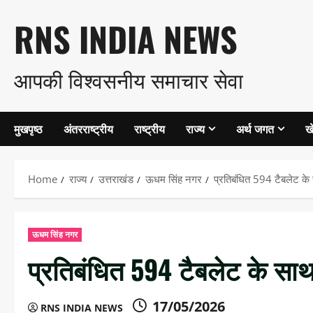
Skip
RNS INDIA NEWS
to
आपकी विश्वसनीय समाचार सेवा
content
मुखपृष्ठ
अंतरराष्ट्रीय
राष्ट्रीय
राज्य
अर्थ जगत
ख
Home
राज्य
उत्तराखंड
ऊधम सिंह नगर
प्रतिबंधित 594 टैबलेट के
ऊधम सिंह नगर
प्रतिबंधित 594 टैबलेट के साथ
17/05/2026
RNS INDIA NEWS