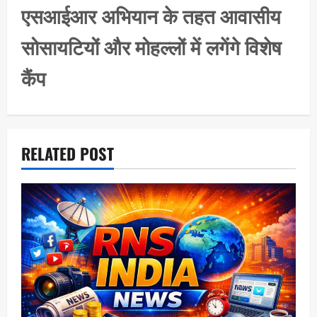
i
एसआईआर अभियान के तहत आवासीय
g
सोसायटियों और मोहल्लों में लगेंगे विशेष
a
t
कैंप
i
o
n
RELATED POST