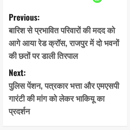
P
Previous:
o
s
बारिश से प्रभावित परिवारों की मदद को
t
आगे आया रेड क्रॉस, राजपुर में दो भवनों
n
a
की छतों पर डाली तिरपाल
v
i
Next:
g
पुलिस पेंशन, पत्रकार भत्ता और एमएसपी
a
t
गारंटी की मांग को लेकर भाकियू का
i
प्रदर्शन
o
n