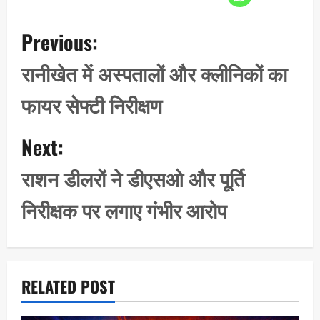
P
Previous:
o
s
रानीखेत में अस्पतालों और क्लीनिकों का
t
फायर सेफ्टी निरीक्षण
n
a
Next:
v
i
राशन डीलरों ने डीएसओ और पूर्ति
g
निरीक्षक पर लगाए गंभीर आरोप
a
t
i
o
RELATED POST
n