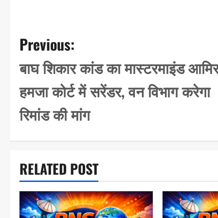
P
Previous:
o
बाघ शिकार कांड का मास्टरमाइंड आमि
s
हमजा कोर्ट में सरेंडर, वन विभाग करेगा
t
n
रिमांड की मांग
a
v
i
RELATED POST
g
a
t