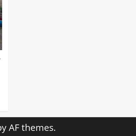
ा
y AF themes.