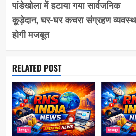
पांडेखोला में हटाया गया सार्वजनिक
s
कूड़ेदान, घर-घर कचरा संग्रहण व्यवस्थ
t
n
होगी मजबूत
a
v
i
RELATED POST
g
a
t
i
o
n
देहरादून
देहरादून