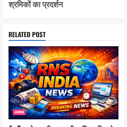
श्रमिकों का प्रदर्शन
a
t
i
o
RELATED POST
n
अल्मोड़ा