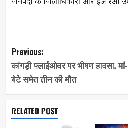
जनपदों के जिलाधिकारी और ईआरओ उप
P
Previous:
o
कांगड़ी फ्लाईओवर पर भीषण हादसा, मां-
s
बेटे समेत तीन की मौत
t
n
a
RELATED POST
v
i