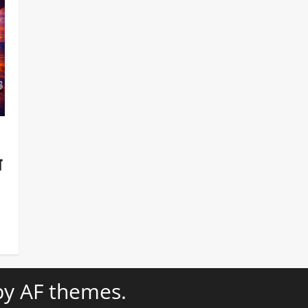
ल
y AF themes.