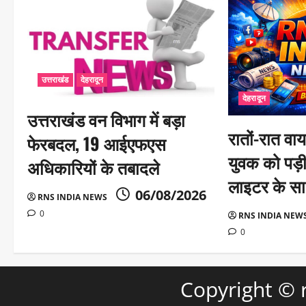
g
a
t
i
उत्तराखंड
देहरादून
देहरादून
o
उत्तराखंड वन विभाग में बड़ा
n
रातों-रात वा
फेरबदल, 19 आईएफएस
युवक को पड़ी
अधिकारियों के तबादले
लाइटर के सा
06/08/2026
RNS INDIA NEWS
0
RNS INDIA NEW
0
Copyright ©