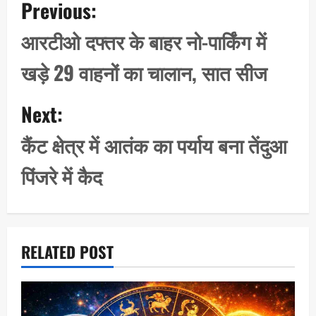
Previous:
o
s
आरटीओ दफ्तर के बाहर नो-पार्किंग में
t
खड़े 29 वाहनों का चालान, सात सीज
n
a
Next:
v
i
कैंट क्षेत्र में आतंक का पर्याय बना तेंदुआ
g
पिंजरे में कैद
a
t
i
o
RELATED POST
n