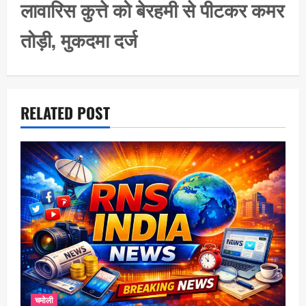
i
लावारिस कुत्ते को बेरहमी से पीटकर कमर
g
तोड़ी, मुकदमा दर्ज
a
t
i
o
RELATED POST
n
चमोली