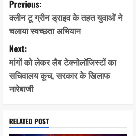
Previous:
o
s
क्लीन टू ग्रीन ड्राइव के तहत युवाओं ने
t
चलाया स्वच्छता अभियान
n
a
Next:
v
i
मांगों को लेकर लैब टेक्नोलॉजिस्टों का
g
सचिवालय कूच, सरकार के खिलाफ
a
t
नारेबाजी
i
o
n
RELATED POST