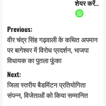
शेयर करें..
P
Previous:
o
s
वीर चंद्र सिंह गढ़वाली के कथित अपमान
t
पर बागेश्वर में विरोध प्रदर्शन, भाजपा
n
a
विधायक का पुतला फूंका
v
i
Next:
g
जिला स्तरीय बैडमिंटन प्रतियोगिता
a
t
संपन्न, विजेताओं को किया सम्मानित
i
o