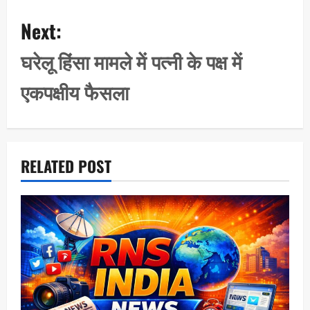
a
Next:
v
i
घरेलू हिंसा मामले में पत्नी के पक्ष में
g
एकपक्षीय फैसला
a
t
i
o
RELATED POST
n