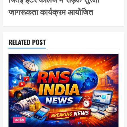
g
जागरूकता कार्यक्रम आयोजित
a
t
i
o
RELATED POST
n
अल्मोड़ा