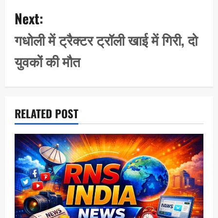
a
Next:
v
i
गधोली में ट्रैक्टर ट्रॉली खाई में गिरी, दो
g
युवकों की मौत
a
t
i
o
RELATED POST
n