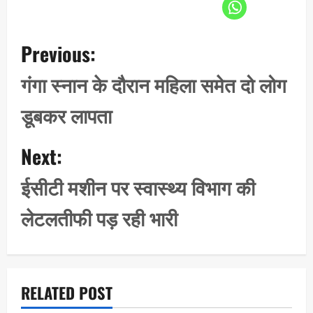
P
Previous:
o
s
गंगा स्नान के दौरान महिला समेत दो लोग
t
डूबकर लापता
n
a
Next:
v
i
ईसीटी मशीन पर स्वास्थ्य विभाग की
g
लेटलतीफी पड़ रही भारी
a
t
i
o
RELATED POST
n