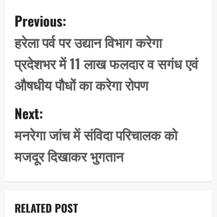
P
Previous:
o
s
हरेला पर्व पर उद्यान विभाग करेगा
t
प्रदेशभर में 11 लाख फलदार व सगंध एवं
n
a
औषधीय पौधों का करेगा रोपण
v
i
Next:
g
मनरेगा जांच में संविदा परिचालक को
a
t
मजदूर दिखाकर भुगतान
i
o
n
RELATED POST