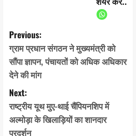
शेयर करें..
P
Previous:
o
s
ग्राम प्रधान संगठन ने मुख्यमंत्री को
t
सौंपा ज्ञापन, पंचायतों को अधिक अधिकार
n
a
देने की मांग
v
i
Next:
g
राष्ट्रीय यूथ मुए-थाई चैंपियनशिप में
a
t
अल्मोड़ा के खिलाड़ियों का शानदार
i
प्रदर्शन
o