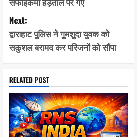
सफाईकर्मी हड़ताल पर गए
n
a
Next:
v
i
द्वाराहाट पुलिस ने गुमशुदा युवक को
g
सकुशल बरामद कर परिजनों को सौंपा
a
t
i
o
RELATED POST
n