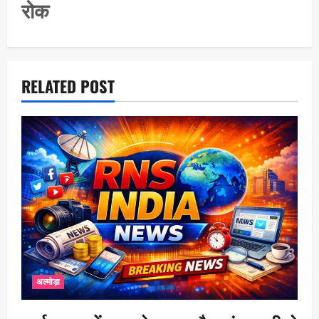
रोक
o
n
RELATED POST
अल्मोड़ा