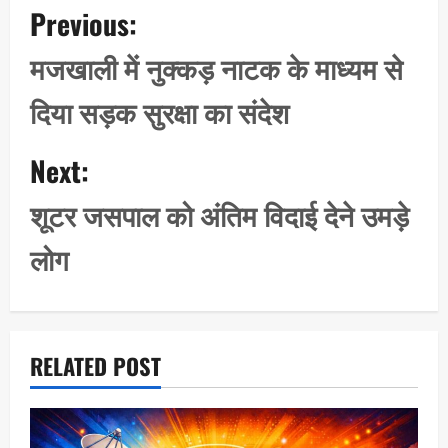
P
Previous:
o
s
मजखाली में नुक्कड़ नाटक के माध्यम से
t
दिया सड़क सुरक्षा का संदेश
n
a
Next:
v
i
शूटर जसपाल को अंतिम विदाई देने उमड़े
g
लोग
a
t
i
o
RELATED POST
n