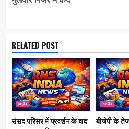
t
n
a
v
i
RELATED POST
g
a
t
i
o
n
राष्ट्रीय
राष्ट्रीय
संसद परिसर में प्रदर्शन के बाद
बीजेपी के तेज