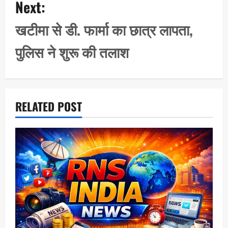
Next:
v
i
खटीमा से डी. फार्मा का छात्र लापता,
g
पुलिस ने शुरू की तलाश
a
t
i
o
RELATED POST
n