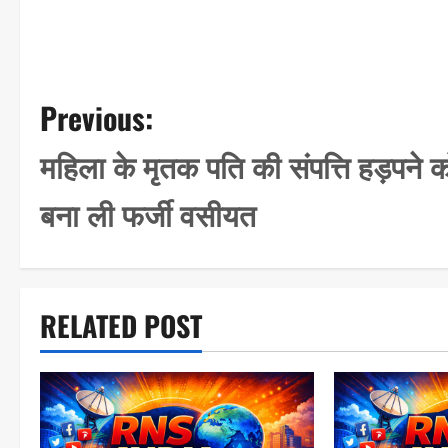
P
Previous:
o
महिला के मृतक पति की संपत्ति हड़पने क
s
बना ली फर्जी वसीयत
t
n
a
RELATED POST
v
i
g
a