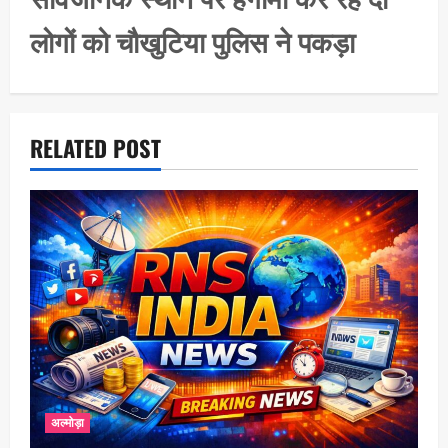
g
लोगों को चौखुटिया पुलिस ने पकड़ा
a
t
i
o
RELATED POST
n
अल्मोड़ा