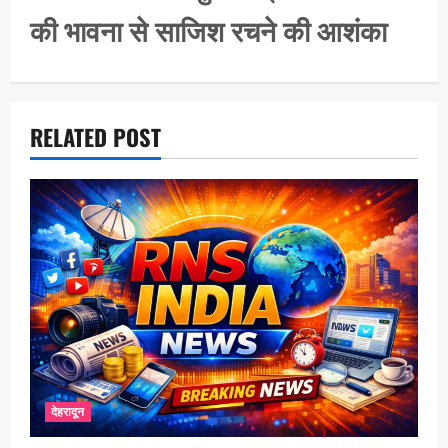
g
की भावना से साजिश रचने की आशंका
a
t
i
o
RELATED POST
n
देहरादून